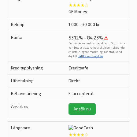
★★★★☆
GF Money
1 000 - 30 000 kr
53,12% - 84,23%
⚠
Det här är en högkostnadskredit. Om du inte
kan betala tillbaka hela skulden riskerar du
en betalningsanmärkning. För stöd, vänd
dig till
hallåkonsument.se
.
Creditsafe
Direkt
Ej accepterat
Ansök nu
★★★★☆