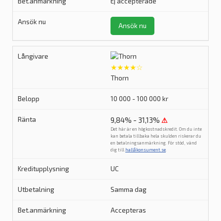
Ej accepterade
Ansök nu
★★★★☆
Thorn
10 000 - 100 000 kr
9,84% - 31,13%
⚠
Det här är en högkostnadskredit. Om du inte
kan betala tillbaka hela skulden riskerar du
en betalningsanmärkning. För stöd, vänd
dig till
hallåkonsument.se
.
UC
Samma dag
Accepteras