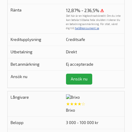
12,87% - 236,5%
⚠
Det här är en högkostnadskredit. Om du inte
kan betala tillbaka hela skulden riskerar du
en betalningsanmärkning. För stöd, vänd
dig till
hallåkonsument.se
.
Creditsafe
Direkt
Ej accepterade
Ansök nu
★★★★☆
Brixo
3 000 - 100 000 kr