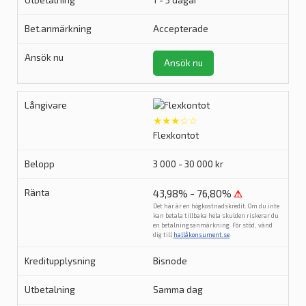
1 - 3 dagar
Accepterade
Ansök nu
★★★☆☆
Flexkontot
3 000 - 30 000 kr
43,98% - 76,80%
⚠
Det här är en högkostnadskredit. Om du inte
kan betala tillbaka hela skulden riskerar du
en betalningsanmärkning. För stöd, vänd
dig till
hallåkonsument.se
.
Bisnode
Samma dag