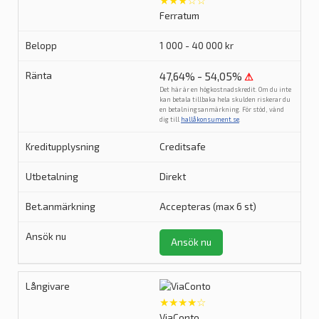
★★★☆☆
Ferratum
1 000 - 40 000 kr
47,64% - 54,05%
⚠
Det här är en högkostnadskredit. Om du inte
kan betala tillbaka hela skulden riskerar du
en betalningsanmärkning. För stöd, vänd
dig till
hallåkonsument.se
.
Creditsafe
Direkt
Accepteras (max 6 st)
Ansök nu
★★★★☆
ViaConto