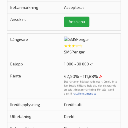
Accepteras
Ansök nu
★★★☆☆
SMSPengar
1 000 - 30 000 kr
42,50% - 111,88%
⚠
Det här är en högkostnadskredit. Om du inte
kan betala tillbaka hela skulden riskerar du
en betalningsanmärkning. För stöd, vänd
dig till
hallåkonsument.se
.
Creditsafe
Direkt