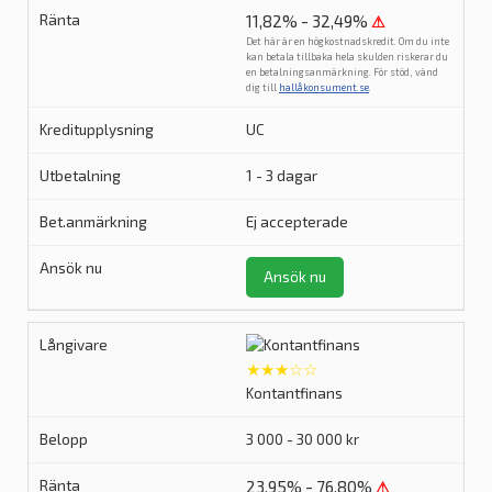
11,82% - 32,49%
⚠
Det här är en högkostnadskredit. Om du inte
kan betala tillbaka hela skulden riskerar du
en betalningsanmärkning. För stöd, vänd
dig till
hallåkonsument.se
.
UC
1 - 3 dagar
Ej accepterade
Ansök nu
★★★☆☆
Kontantfinans
3 000 - 30 000 kr
23,95% - 76,80%
⚠