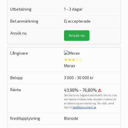
1 - 3 dagar
Ej accepterade
Ansök nu
★★★☆☆
Merax
3 000 - 30 000 kr
43,98% - 76,80%
⚠
Det här är en högkostnadskredit. Om du inte
kan betala tillbaka hela skulden riskerar du
en betalningsanmärkning. För stöd, vänd
dig till
hallåkonsument.se
.
Bisnode