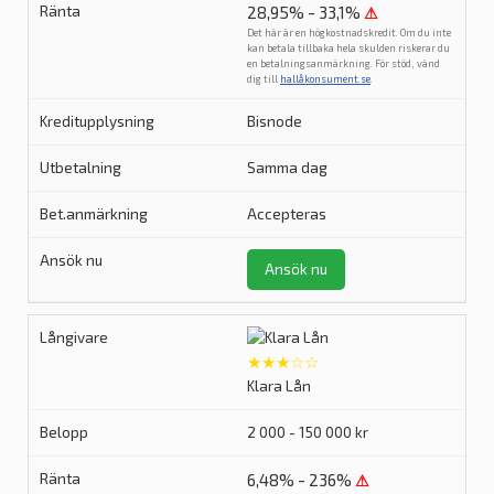
28,95% - 33,1%
⚠
Det här är en högkostnadskredit. Om du inte
kan betala tillbaka hela skulden riskerar du
en betalningsanmärkning. För stöd, vänd
dig till
hallåkonsument.se
.
Bisnode
Samma dag
Accepteras
Ansök nu
★★★☆☆
Klara Lån
2 000 - 150 000 kr
6,48% - 236%
⚠