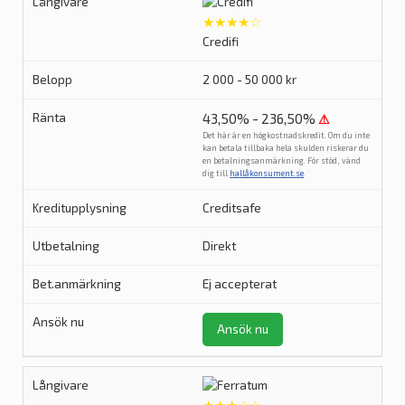
★★★★☆
Credifi
2 000 - 50 000 kr
43,50% - 236,50%
⚠
Det här är en högkostnadskredit. Om du inte
kan betala tillbaka hela skulden riskerar du
en betalningsanmärkning. För stöd, vänd
dig till
hallåkonsument.se
.
Creditsafe
Direkt
Ej accepterat
Ansök nu