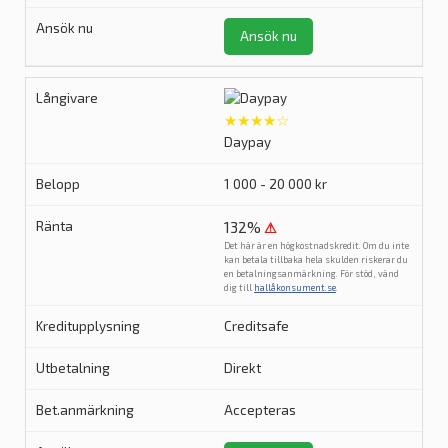
Ansök nu
★★★★☆
Daypay
1 000 - 20 000 kr
132%
⚠
Det här är en högkostnadskredit. Om du inte
kan betala tillbaka hela skulden riskerar du
en betalningsanmärkning. För stöd, vänd
dig till
hallåkonsument.se
.
Creditsafe
Direkt
Accepteras