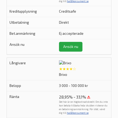
dig till
hallåkonsument.se
.
Creditsafe
Direkt
Ej accepterade
Ansök nu
★★★★☆
Brixo
3 000 - 100 000 kr
28,95% - 33,1%
⚠
Det här är en högkostnadskredit. Om du inte
kan betala tillbaka hela skulden riskerar du
en betalningsanmärkning. För stöd, vänd
dig till
hallåkonsument.se
.