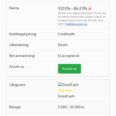
53,12% - 84,23%
⚠
Det här är en högkostnadskredit. Om du inte
kan betala tillbaka hela skulden riskerar du
en betalningsanmärkning. För stöd, vänd
dig till
hallåkonsument.se
.
Creditsafe
Direkt
Ej accepterat
Ansök nu
★★★★☆
GoodCash
5 000 - 50 000 kr