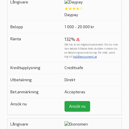
★★★★☆
Daypay
1 000 - 20 000 kr
132%
⚠
Det här är en högkostnadskredit. Om du inte
kan betala tillbaka hela skulden riskerar du
en betalningsanmärkning. För stöd, vänd
dig till
hallåkonsument.se
.
Creditsafe
Direkt
Accepteras
Ansök nu