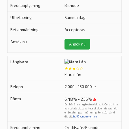
Bisnode
Samma dag
Accepteras
Ansök nu
★★★☆☆
Klara Lån
2 000 - 150 000 kr
6,48% - 236%
⚠
Det här är en högkostnadskredit. Om du inte
kan betala tillbaka hela skulden riskerar du
en betalningsanmärkning. För stöd, vänd
dig till
hallåkonsument.se
.
Creditsafe/Bisnode