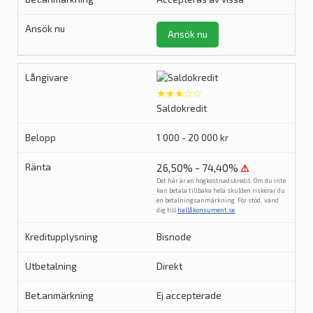
Ansök nu
★★★☆☆
Saldokredit
1 000 - 20 000 kr
26,50% - 74,40%
⚠
Det här är en högkostnadskredit. Om du inte
kan betala tillbaka hela skulden riskerar du
en betalningsanmärkning. För stöd, vänd
dig till
hallåkonsument.se
.
Bisnode
Direkt
Ej accepterade