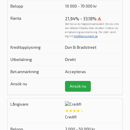
10 000 - 70 000 kr
21,94% - 33,18%
⚠
Det här är en högkostnadskredit. Om du inte
kan betala tillbaka hela skulden riskerar du
en betalningsanmärkning. För stöd, vänd
dig till
hallåkonsument.se
.
Dun & Bradstreet
Direkt
Accepteras
Ansök nu
★★★★☆
Credifi
2 000 - 50 000 kr