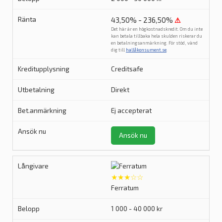
43,50% - 236,50%
⚠
Det här är en högkostnadskredit. Om du inte
kan betala tillbaka hela skulden riskerar du
en betalningsanmärkning. För stöd, vänd
dig till
hallåkonsument.se
.
Creditsafe
Direkt
Ej accepterat
Ansök nu
★★★☆☆
Ferratum
1 000 - 40 000 kr