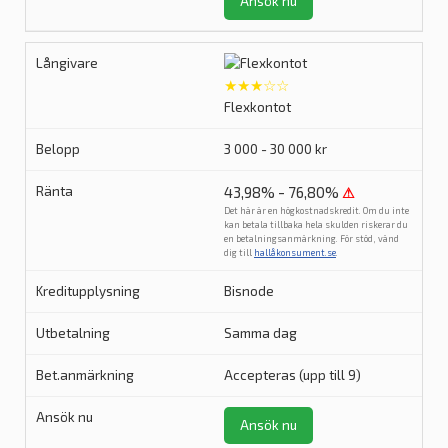
Ansök nu
★★★☆☆
Flexkontot
3 000 - 30 000 kr
43,98% - 76,80%
⚠
Det här är en högkostnadskredit. Om du inte
kan betala tillbaka hela skulden riskerar du
en betalningsanmärkning. För stöd, vänd
dig till
hallåkonsument.se
.
Bisnode
Samma dag
Accepteras (upp till 9)
Ansök nu