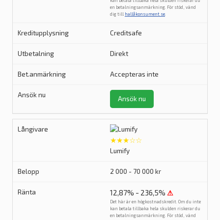
kan betala tillbaka hela skulden riskerar du
en betalningsanmärkning. För stöd, vänd
dig till
hallåkonsument.se
.
Creditsafe
Direkt
Accepteras inte
Ansök nu
★★★☆☆
Lumify
2 000 - 70 000 kr
12,87% - 236,5%
⚠
Det här är en högkostnadskredit. Om du inte
kan betala tillbaka hela skulden riskerar du
en betalningsanmärkning. För stöd, vänd