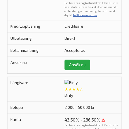
Det här är en högkostnadskredit. Om du inte
kan betala tillbaka hela skulden riskerar du
en betalningsanmärkning. För stöd, vänd
dig till
hallåkonsument.se
.
Creditsafe
Direkt
Accepteras
Ansök nu
★★★★☆
Binly
2 000 - 50 000 kr
43,50% - 236,50%
⚠
Det här är en högkostnadskredit. Om du inte