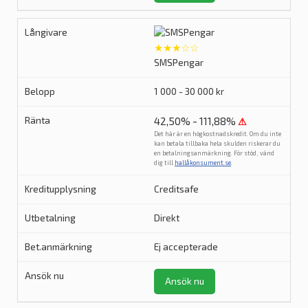
★★★☆☆
SMSPengar
1 000 - 30 000 kr
42,50% - 111,88%
⚠
Det här är en högkostnadskredit. Om du inte
kan betala tillbaka hela skulden riskerar du
en betalningsanmärkning. För stöd, vänd
dig till
hallåkonsument.se
.
Creditsafe
Direkt
Ej accepterade
Ansök nu