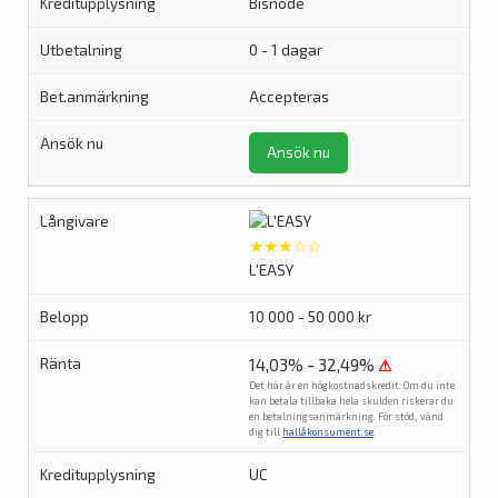
Bisnode
0 - 1 dagar
Accepteras
Ansök nu
★★★☆☆
L'EASY
10 000 - 50 000 kr
14,03% - 32,49%
⚠
Det här är en högkostnadskredit. Om du inte
kan betala tillbaka hela skulden riskerar du
en betalningsanmärkning. För stöd, vänd
dig till
hallåkonsument.se
.
UC