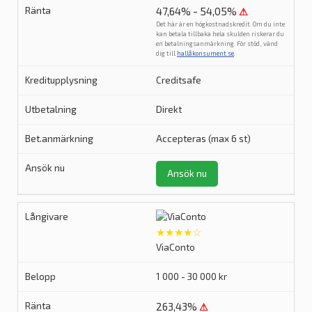
47,64% - 54,05%
⚠
Det här är en högkostnadskredit. Om du inte
kan betala tillbaka hela skulden riskerar du
en betalningsanmärkning. För stöd, vänd
dig till
hallåkonsument.se
.
Creditsafe
Direkt
Accepteras (max 6 st)
Ansök nu
★★★★☆
ViaConto
1 000 - 30 000 kr
263,43%
⚠