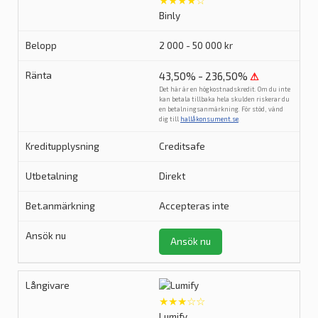
★★★★☆
Binly
2 000 - 50 000 kr
43,50% - 236,50%
⚠
Det här är en högkostnadskredit. Om du inte
kan betala tillbaka hela skulden riskerar du
en betalningsanmärkning. För stöd, vänd
dig till
hallåkonsument.se
.
Creditsafe
Direkt
Accepteras inte
Ansök nu
★★★☆☆
Lumify