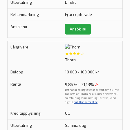
Direkt
Ej accepterade
Ansök nu
★★★★☆
Thorn
10 000 - 100 000 kr
9,84% - 31,13%
⚠
Det här är en högkostnadskredit. Om du inte
kan betala tillbaka hela skulden riskerar du
en betalningsanmärkning. För stöd, vänd
dig till
hallåkonsument.se
.
UC
Samma dag