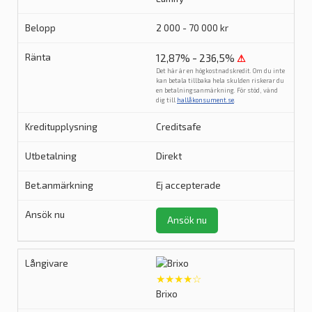
2 000 - 70 000 kr
12,87% - 236,5%
⚠
Det här är en högkostnadskredit. Om du inte
kan betala tillbaka hela skulden riskerar du
en betalningsanmärkning. För stöd, vänd
dig till
hallåkonsument.se
.
Creditsafe
Direkt
Ej accepterade
Ansök nu
★★★★☆
Brixo