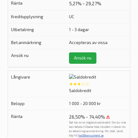
5,21% - 29,27%
UC
1 - 3 dagar
Accepteras av vissa
Ansök nu
★★★☆☆
Saldokredit
1 000 - 20 000 kr
26,50% - 74,40%
⚠
Det här är en högkostnadskredit. Om du inte
kan betala tillbaka hela skulden riskerar du
en betalningsanmärkning. För stöd, vänd
dig till
hallåkonsument.se
.