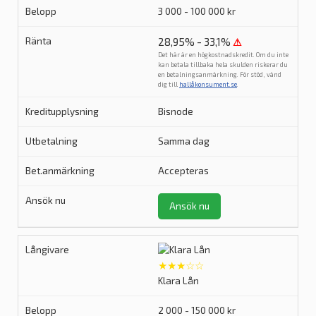
3 000 - 100 000 kr
28,95% - 33,1%
⚠
Det här är en högkostnadskredit. Om du inte
kan betala tillbaka hela skulden riskerar du
en betalningsanmärkning. För stöd, vänd
dig till
hallåkonsument.se
.
Bisnode
Samma dag
Accepteras
Ansök nu
★★★☆☆
Klara Lån
2 000 - 150 000 kr