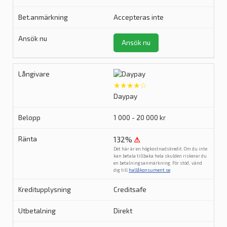
Accepteras inte
Ansök nu
★★★★☆
Daypay
1 000 - 20 000 kr
132%
⚠
Det här är en högkostnadskredit. Om du inte
kan betala tillbaka hela skulden riskerar du
en betalningsanmärkning. För stöd, vänd
dig till
hallåkonsument.se
.
Creditsafe
Direkt