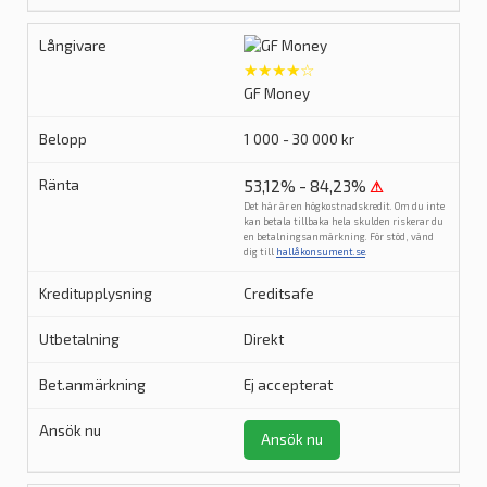
★★★★☆
GF Money
1 000 - 30 000 kr
53,12% - 84,23%
⚠
Det här är en högkostnadskredit. Om du inte
kan betala tillbaka hela skulden riskerar du
en betalningsanmärkning. För stöd, vänd
dig till
hallåkonsument.se
.
Creditsafe
Direkt
Ej accepterat
Ansök nu