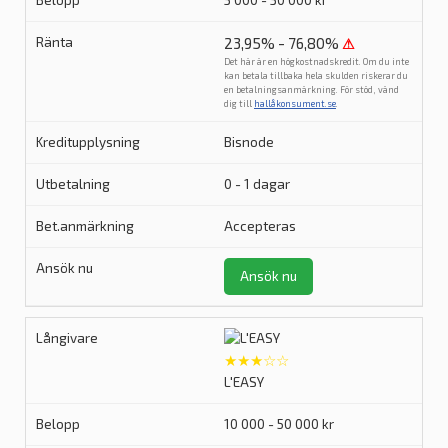
3 000 - 30 000 kr
23,95% - 76,80%
⚠
Det här är en högkostnadskredit. Om du inte
kan betala tillbaka hela skulden riskerar du
en betalningsanmärkning. För stöd, vänd
dig till
hallåkonsument.se
.
Bisnode
0 - 1 dagar
Accepteras
Ansök nu
★★★☆☆
L'EASY
10 000 - 50 000 kr