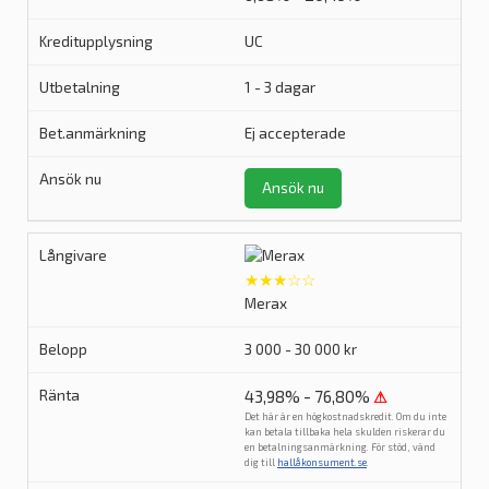
UC
1 - 3 dagar
Ej accepterade
Ansök nu
★★★☆☆
Merax
3 000 - 30 000 kr
43,98% - 76,80%
⚠
Det här är en högkostnadskredit. Om du inte
kan betala tillbaka hela skulden riskerar du
en betalningsanmärkning. För stöd, vänd
dig till
hallåkonsument.se
.