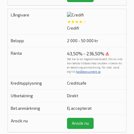
★★★★☆
Credifi
2 000 - 50 000 kr
43,50% - 236,50%
⚠
Det här är en högkostnadskredit. Om du inte
kan betala tillbaka hela skulden riskerar du
en betalningsanmärkning. För stöd, vänd
dig till
hallåkonsument.se
.
Creditsafe
Direkt
Ej accepterat
Ansök nu