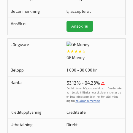
Ej accepterat
Ansök nu
★★★★☆
GF Money
1 000 - 30 000 kr
53,12% - 84,23%
⚠
Det här är en högkostnadskredit. Om du inte
kan betala tillbaka hela skulden riskerar du
en betalningsanmärkning. För stöd, vänd
dig till
hallåkonsument.se
.
Creditsafe
Direkt