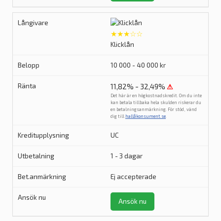
★★★☆☆
Klicklån
10 000 - 40 000 kr
11,82% - 32,49%
⚠
Det här är en högkostnadskredit. Om du inte
kan betala tillbaka hela skulden riskerar du
en betalningsanmärkning. För stöd, vänd
dig till
hallåkonsument.se
.
UC
1 - 3 dagar
Ej accepterade
Ansök nu