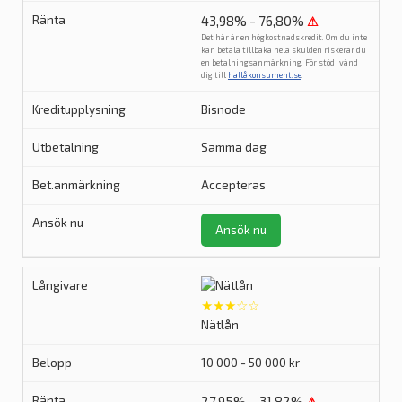
43,98% - 76,80%
⚠
Det här är en högkostnadskredit. Om du inte
kan betala tillbaka hela skulden riskerar du
en betalningsanmärkning. För stöd, vänd
dig till
hallåkonsument.se
.
Bisnode
Samma dag
Accepteras
Ansök nu
★★★☆☆
Nätlån
10 000 - 50 000 kr
27,95% – 31,82%