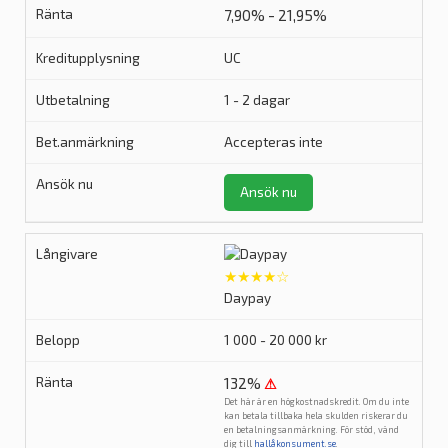
7,90% - 21,95%
UC
1 - 2 dagar
Accepteras inte
Ansök nu
★★★★☆
Daypay
1 000 - 20 000 kr
132%
⚠
Det här är en högkostnadskredit. Om du inte
kan betala tillbaka hela skulden riskerar du
en betalningsanmärkning. För stöd, vänd
dig till
hallåkonsument.se
.