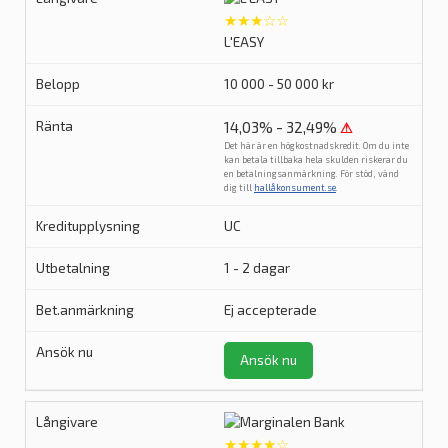
★★★☆☆
L'EASY
10 000 - 50 000 kr
14,03% - 32,49%
⚠
Det här är en högkostnadskredit. Om du inte
kan betala tillbaka hela skulden riskerar du
en betalningsanmärkning. För stöd, vänd
dig till
hallåkonsument.se
.
UC
1 - 2 dagar
Ej accepterade
Ansök nu
★★★★☆