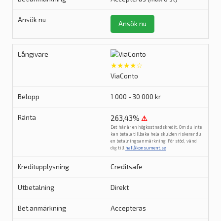
Ansök nu
★★★★☆
ViaConto
1 000 - 30 000 kr
263,43%
⚠
Det här är en högkostnadskredit. Om du inte
kan betala tillbaka hela skulden riskerar du
en betalningsanmärkning. För stöd, vänd
dig till
hallåkonsument.se
.
Creditsafe
Direkt
Accepteras