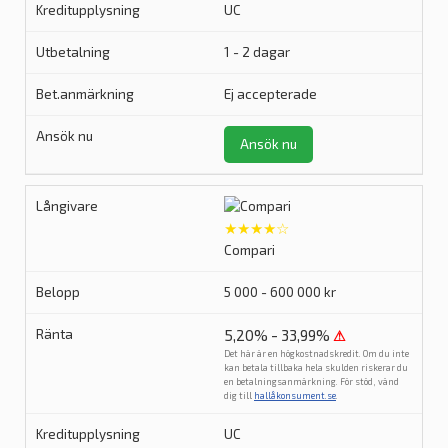
UC
1 - 2 dagar
Ej accepterade
Ansök nu
★★★★☆
Compari
5 000 - 600 000 kr
5,20% - 33,99%
⚠
Det här är en högkostnadskredit. Om du inte
kan betala tillbaka hela skulden riskerar du
en betalningsanmärkning. För stöd, vänd
dig till
hallåkonsument.se
.
UC