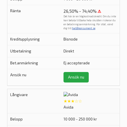
26,50% - 74,40%
⚠
Det här är en högkostnadskredit. Om du inte
kan betala tillbaka hela skulden riskerar du
en betalningsanmärkning. För stöd, vänd
dig till
hallåkonsument.se
.
Bisnode
Direkt
Ej accepterade
Ansök nu
★★★☆☆
Avida
10 000 - 250 000 kr