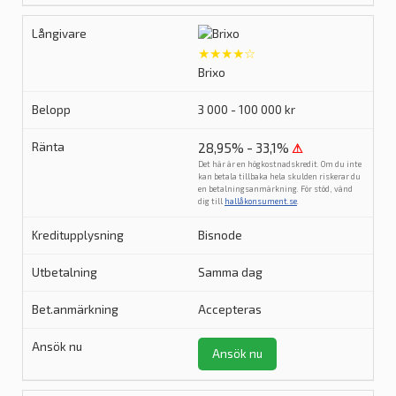
★★★★☆
Brixo
3 000 - 100 000 kr
28,95% - 33,1%
⚠
Det här är en högkostnadskredit. Om du inte
kan betala tillbaka hela skulden riskerar du
en betalningsanmärkning. För stöd, vänd
dig till
hallåkonsument.se
.
Bisnode
Samma dag
Accepteras
Ansök nu