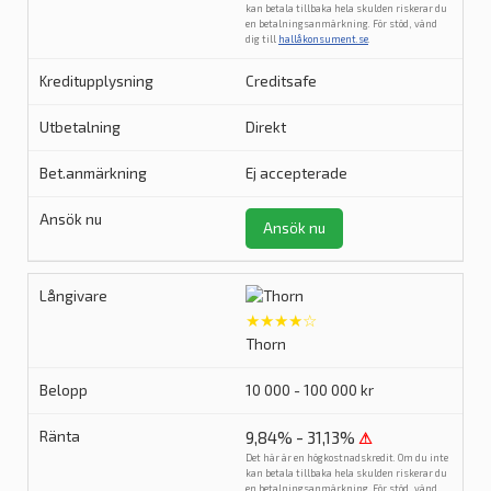
kan betala tillbaka hela skulden riskerar du
en betalningsanmärkning. För stöd, vänd
dig till
hallåkonsument.se
.
Creditsafe
Direkt
Ej accepterade
Ansök nu
★★★★☆
Thorn
10 000 - 100 000 kr
9,84% - 31,13%
⚠
Det här är en högkostnadskredit. Om du inte
kan betala tillbaka hela skulden riskerar du
en betalningsanmärkning. För stöd, vänd