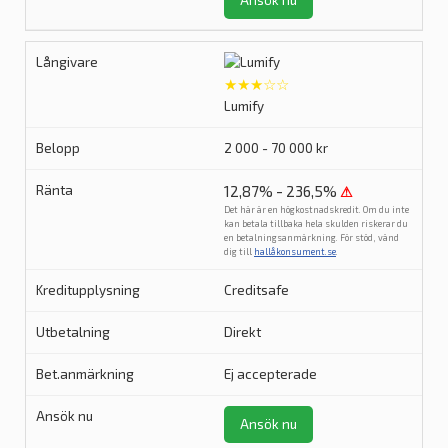
Ansök nu
★★★☆☆
Lumify
2 000 - 70 000 kr
12,87% - 236,5%
⚠
Det här är en högkostnadskredit. Om du inte
kan betala tillbaka hela skulden riskerar du
en betalningsanmärkning. För stöd, vänd
dig till
hallåkonsument.se
.
Creditsafe
Direkt
Ej accepterade
Ansök nu