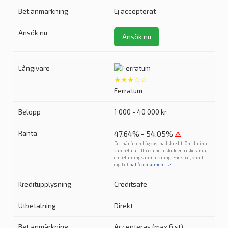
Ej accepterat
Ansök nu
★★★☆☆
Ferratum
1 000 - 40 000 kr
47,64% - 54,05%
⚠
Det här är en högkostnadskredit. Om du inte
kan betala tillbaka hela skulden riskerar du
en betalningsanmärkning. För stöd, vänd
dig till
hallåkonsument.se
.
Creditsafe
Direkt
Accepteras (max 6 st)