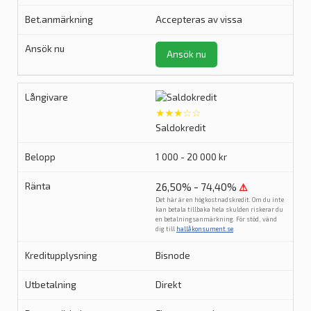
Accepteras av vissa
Ansök nu
★★★☆☆
Saldokredit
1 000 - 20 000 kr
26,50% - 74,40%
⚠
Det här är en högkostnadskredit. Om du inte
kan betala tillbaka hela skulden riskerar du
en betalningsanmärkning. För stöd, vänd
dig till
hallåkonsument.se
.
Bisnode
Direkt