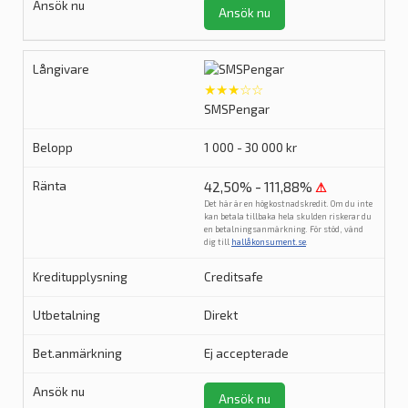
Ansök nu
★★★☆☆
SMSPengar
1 000 - 30 000 kr
42,50% - 111,88%
⚠
Det här är en högkostnadskredit. Om du inte
kan betala tillbaka hela skulden riskerar du
en betalningsanmärkning. För stöd, vänd
dig till
hallåkonsument.se
.
Creditsafe
Direkt
Ej accepterade
Ansök nu