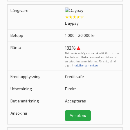
★★★★☆
Daypay
1 000 - 20 000 kr
132%
⚠
Det här är en högkostnadskredit. Om du inte
kan betala tillbaka hela skulden riskerar du
en betalningsanmärkning. För stöd, vänd
dig till
hallåkonsument.se
.
Creditsafe
Direkt
Accepteras
Ansök nu