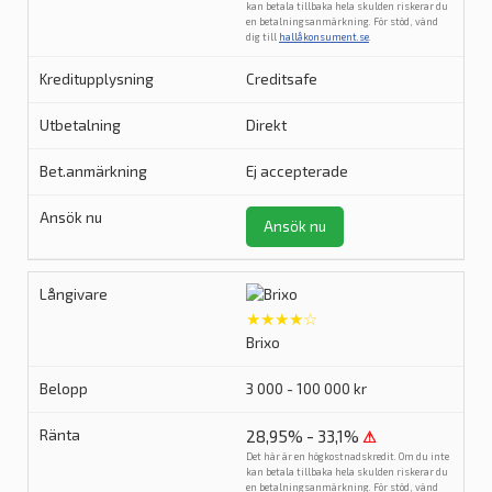
kan betala tillbaka hela skulden riskerar du
en betalningsanmärkning. För stöd, vänd
dig till
hallåkonsument.se
.
Creditsafe
Direkt
Ej accepterade
Ansök nu
★★★★☆
Brixo
3 000 - 100 000 kr
28,95% - 33,1%
⚠
Det här är en högkostnadskredit. Om du inte
kan betala tillbaka hela skulden riskerar du
en betalningsanmärkning. För stöd, vänd