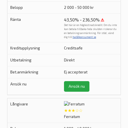
2 000 - 50 000 kr
43,50% - 236,50%
⚠
Det här är en högkostnadskredit. Om du inte
kan betala tillbaka hela skulden riskerar du
en betalningsanmärkning. För stöd, vänd
dig till
hallåkonsument.se
.
Creditsafe
Direkt
Ej accepterat
Ansök nu
★★★☆☆
Ferratum