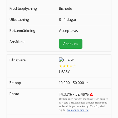
Bisnode
0 - 1 dagar
Accepteras
Ansök nu
★★★☆☆
L'EASY
10 000 - 50 000 kr
14,03% - 32,49%
⚠
Det här är en högkostnadskredit. Om du inte
kan betala tillbaka hela skulden riskerar du
en betalningsanmärkning. För stöd, vänd
dig till
hallåkonsument.se
.