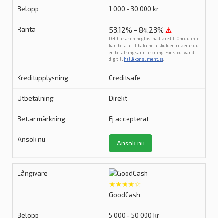
1 000 - 30 000 kr
53,12% - 84,23%
⚠
Det här är en högkostnadskredit. Om du inte
kan betala tillbaka hela skulden riskerar du
en betalningsanmärkning. För stöd, vänd
dig till
hallåkonsument.se
.
Creditsafe
Direkt
Ej accepterat
Ansök nu
★★★★☆
GoodCash
5 000 - 50 000 kr