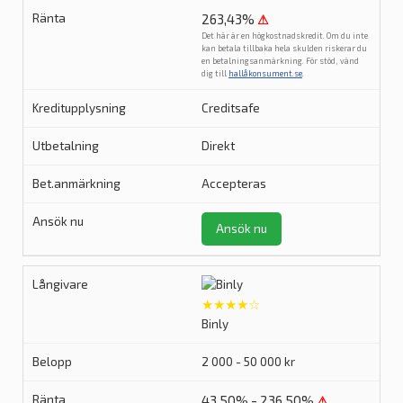
263,43%
⚠
Det här är en högkostnadskredit. Om du inte
kan betala tillbaka hela skulden riskerar du
en betalningsanmärkning. För stöd, vänd
dig till
hallåkonsument.se
.
Creditsafe
Direkt
Accepteras
Ansök nu
★★★★☆
Binly
2 000 - 50 000 kr
43,50% - 236,50%
⚠