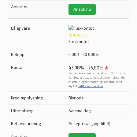
Ansök nu
★★★☆☆
Flexkontot
3 000 - 30 000 kr
43,98% - 76,80%
⚠
Det här är en högkostnadskredit. Om du inte
kan betala tillbaka hela skulden riskerar du
en betalningsanmärkning. För stöd, vänd
dig till
hallåkonsument.se
.
Bisnode
Samma dag
Accepteras (upp till 9)