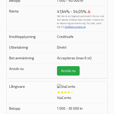
1 000 - 40 000 kr
47,64% - 54,05%
⚠
Det här är en högkostnadskredit. Om du inte
kan betala tillbaka hela skulden riskerar du
en betalningsanmärkning. För stöd, vänd
dig till
hallåkonsument.se
.
Creditsafe
Direkt
Accepteras (max 6 st)
Ansök nu
★★★★☆
ViaConto
1 000 - 30 000 kr