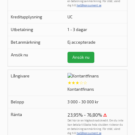
en betalningsanmärkning. För stöd, vänd
dig till
hallåkonsument.se
.
UC
1 - 3 dagar
Ej accepterade
Ansök nu
★★★☆☆
Kontantfinans
3 000 - 30 000 kr
23,95% - 76,80%
⚠
Det här är en högkostnadskredit. Om du inte
kan betala tillbaka hela skulden riskerar du
en betalningsanmärkning. För stöd, vänd
dig till
hallåkonsument.se
.