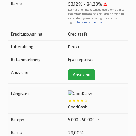
53,12% - 84,23%
⚠
Det här är en högkostnadskredit. Om du inte
kan betala tillbaka hela skulden riskerar du
en betalningsanmärkning. För stöd, vänd
dig till
hallåkonsument.se
.
Creditsafe
Direkt
Ej accepterat
Ansök nu
★★★★☆
GoodCash
5 000 - 50 000 kr
29,00%