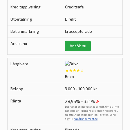
Creditsafe
Direkt
Ej accepterade
Ansök nu
★★★★☆
Brixo
3 000 - 100 000 kr
28,95% - 33,1%
⚠
Det här är en högkostnadskredit. Om du inte
kan betala tillbaka hela skulden riskerar du
en betalningsanmärkning. För stöd, vänd
dig till
hallåkonsument.se
.