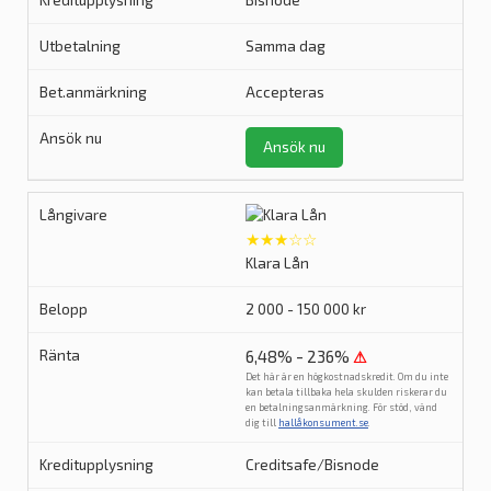
Bisnode
Samma dag
Accepteras
Ansök nu
★★★☆☆
Klara Lån
2 000 - 150 000 kr
6,48% - 236%
⚠
Det här är en högkostnadskredit. Om du inte
kan betala tillbaka hela skulden riskerar du
en betalningsanmärkning. För stöd, vänd
dig till
hallåkonsument.se
.
Creditsafe/Bisnode