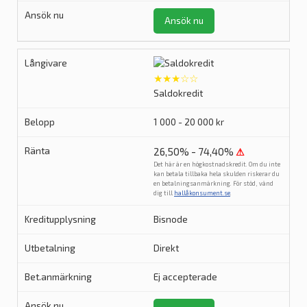
Ansök nu
★★★☆☆
Saldokredit
1 000 - 20 000 kr
26,50% - 74,40%
⚠
Det här är en högkostnadskredit. Om du inte
kan betala tillbaka hela skulden riskerar du
en betalningsanmärkning. För stöd, vänd
dig till
hallåkonsument.se
.
Bisnode
Direkt
Ej accepterade