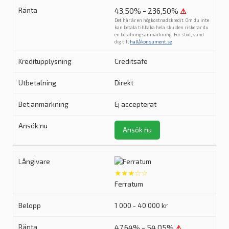
43,50% - 236,50%
⚠
Det här är en högkostnadskredit. Om du inte
kan betala tillbaka hela skulden riskerar du
en betalningsanmärkning. För stöd, vänd
dig till
hallåkonsument.se
.
Creditsafe
Direkt
Ej accepterat
Ansök nu
★★★☆☆
Ferratum
1 000 - 40 000 kr
47,64% - 54,05%
⚠