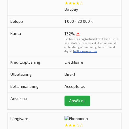
★★★★☆
Daypay
1 000 - 20 000 kr
132%
⚠
Det här är en högkostnadskredit. Om du inte
kan betala tillbaka hela skulden riskerar du
en betalningsanmärkning. För stöd, vänd
dig till
hallåkonsument.se
.
Creditsafe
Direkt
Accepteras
Ansök nu
★★★☆☆