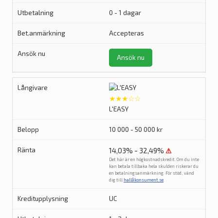
0 - 1 dagar
Accepteras
Ansök nu
★★★☆☆
L'EASY
10 000 - 50 000 kr
14,03% - 32,49%
⚠
Det här är en högkostnadskredit. Om du inte
kan betala tillbaka hela skulden riskerar du
en betalningsanmärkning. För stöd, vänd
dig till
hallåkonsument.se
.
UC