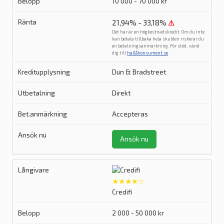
10 000 - 70 000 kr
21,94% - 33,18%
⚠
Det här är en högkostnadskredit. Om du inte
kan betala tillbaka hela skulden riskerar du
en betalningsanmärkning. För stöd, vänd
dig till
hallåkonsument.se
.
Dun & Bradstreet
Direkt
Accepteras
Ansök nu
★★★★☆
Credifi
2 000 - 50 000 kr