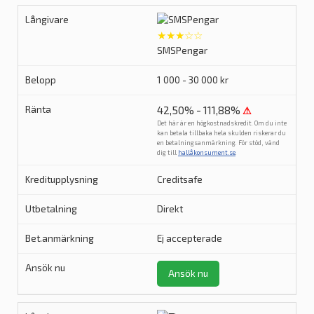
★★★☆☆
SMSPengar
1 000 - 30 000 kr
42,50% - 111,88%
⚠
Det här är en högkostnadskredit. Om du inte
kan betala tillbaka hela skulden riskerar du
en betalningsanmärkning. För stöd, vänd
dig till
hallåkonsument.se
.
Creditsafe
Direkt
Ej accepterade
Ansök nu