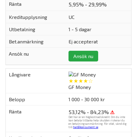
5,95% - 29,99%
UC
1 - 5 dagar
Ej accepterat
Ansök nu
★★★★☆
GF Money
1 000 - 30 000 kr
53,12% - 84,23%
⚠
Det här är en högkostnadskredit. Om du inte
kan betala tillbaka hela skulden riskerar du
en betalningsanmärkning. För stöd, vänd dig
till
hallåkonsument.se
.