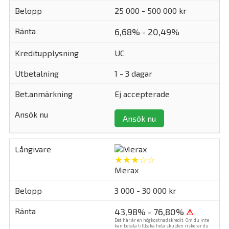
25 000 - 500 000 kr
6,68% - 20,49%
UC
1 - 3 dagar
Ej accepterade
Ansök nu
★★★☆☆
Merax
3 000 - 30 000 kr
43,98% - 76,80%
⚠
Det här är en högkostnadskredit. Om du inte
kan betala tillbaka hela skulden riskerar du