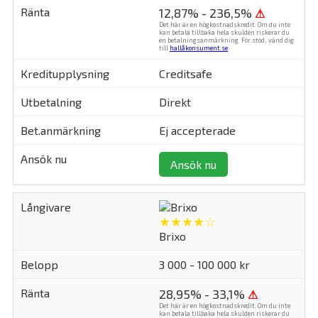
12,87% - 236,5%
⚠
Det här är en högkostnadskredit. Om du inte
kan betala tillbaka hela skulden riskerar du
en betalningsanmärkning. För stöd, vänd dig
till
hallåkonsument.se
.
Creditsafe
Direkt
Ej accepterade
Ansök nu
★★★★☆
Brixo
3 000 - 100 000 kr
28,95% - 33,1%
⚠
Det här är en högkostnadskredit. Om du inte
kan betala tillbaka hela skulden riskerar du