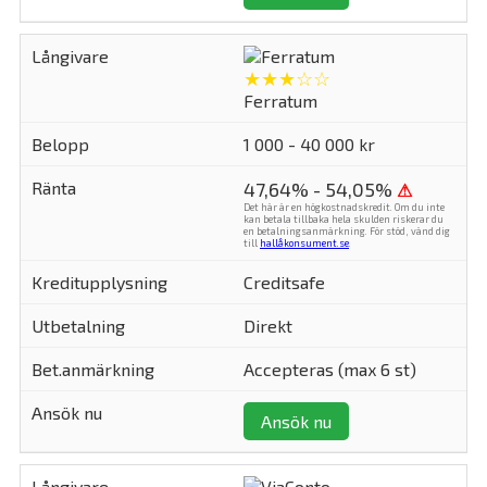
★★★☆☆
Ferratum
1 000 - 40 000 kr
47,64% - 54,05%
⚠
Det här är en högkostnadskredit. Om du inte
kan betala tillbaka hela skulden riskerar du
en betalningsanmärkning. För stöd, vänd dig
till
hallåkonsument.se
.
Creditsafe
Direkt
Accepteras (max 6 st)
Ansök nu