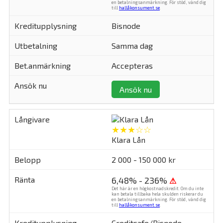
en betalningsanmärkning. För stöd, vänd dig
till
hallåkonsument.se
.
Bisnode
Samma dag
Accepteras
Ansök nu
★★★☆☆
Klara Lån
2 000 - 150 000 kr
6,48% - 236%
⚠
Det här är en högkostnadskredit. Om du inte
kan betala tillbaka hela skulden riskerar du
en betalningsanmärkning. För stöd, vänd dig
till
hallåkonsument.se
.
Creditsafe/Bisnode