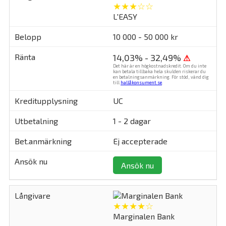
★★★☆☆
L'EASY
10 000 - 50 000 kr
14,03% - 32,49%
⚠
Det här är en högkostnadskredit. Om du inte
kan betala tillbaka hela skulden riskerar du
en betalningsanmärkning. För stöd, vänd dig
till
hallåkonsument.se
.
UC
1 - 2 dagar
Ej accepterade
Ansök nu
★★★★☆
Marginalen Bank