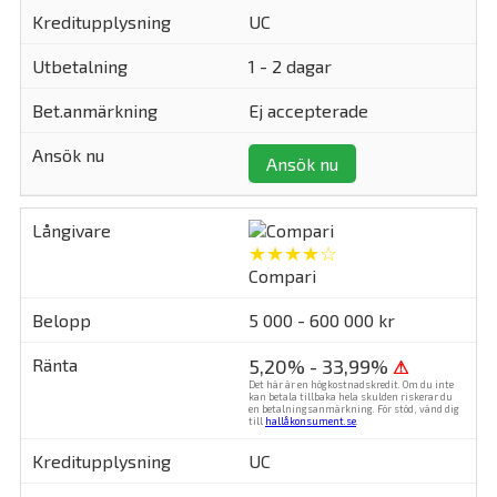
UC
1 - 2 dagar
Ej accepterade
Ansök nu
★★★★☆
Compari
5 000 - 600 000 kr
5,20% - 33,99%
⚠
Det här är en högkostnadskredit. Om du inte
kan betala tillbaka hela skulden riskerar du
en betalningsanmärkning. För stöd, vänd dig
till
hallåkonsument.se
.
UC