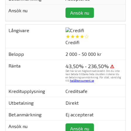
Ansök nu
★★★★☆
Credifi
2 000 - 50 000 kr
43,50% - 236,50%
⚠
Det här är en högkostnadskredit. Om du inte
kan betala tillbaka hela skulden riskerar du
en betalningsanmärkning. För stöd, vänd dig
till
hallåkonsument.se
.
Creditsafe
Direkt
Ej accepterat
Ansök nu