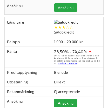
Ansök nu
★★★☆☆
Saldokredit
1 000 - 20 000 kr
26,50% - 74,40%
⚠
Det här är en högkostnadskredit. Om du inte
kan betala tillbaka hela skulden riskerar du
en betalningsanmärkning. För stöd, vänd dig
till
hallåkonsument.se
.
Bisnode
Direkt
Ej accepterade
Ansök nu