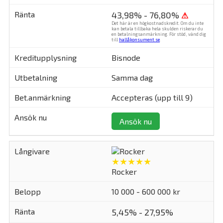
43,98% - 76,80%
⚠
Det här är en högkostnadskredit. Om du inte
kan betala tillbaka hela skulden riskerar du
en betalningsanmärkning. För stöd, vänd dig
till
hallåkonsument.se
.
Bisnode
Samma dag
Accepteras (upp till 9)
Ansök nu
★★★★★
Rocker
10 000 - 600 000 kr
5,45% - 27,95%