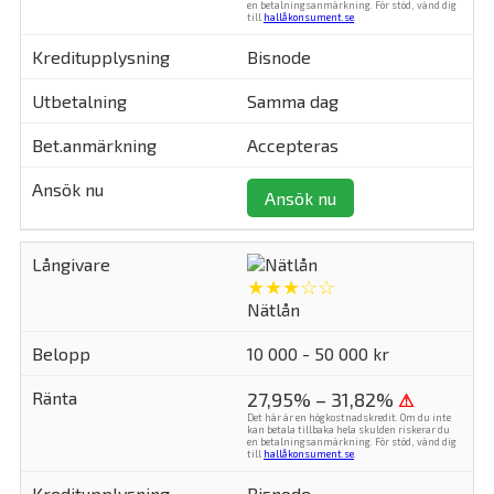
en betalningsanmärkning. För stöd, vänd dig
till
hallåkonsument.se
.
Bisnode
Samma dag
Accepteras
Ansök nu
★★★☆☆
Nätlån
10 000 - 50 000 kr
27,95% – 31,82%
⚠
Det här är en högkostnadskredit. Om du inte
kan betala tillbaka hela skulden riskerar du
en betalningsanmärkning. För stöd, vänd dig
till
hallåkonsument.se
.
Bisnode