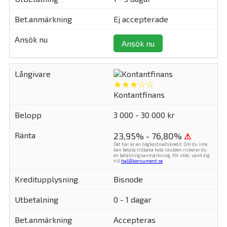
Ej accepterade
Ansök nu
★★★☆☆
Kontantfinans
3 000 - 30 000 kr
23,95% - 76,80%
⚠
Det här är en högkostnadskredit. Om du inte
kan betala tillbaka hela skulden riskerar du
en betalningsanmärkning. För stöd, vänd dig
till
hallåkonsument.se
.
Bisnode
0 - 1 dagar
Accepteras