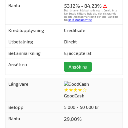
53,12% - 84,23%
⚠
Det här är en högkostnadskredit. Om du inte
kan betala tillbaka hela skulden riskerar du
en betalningsanmärkning. För stöd, vänd dig
till
hallåkonsument.se
.
Creditsafe
Direkt
Ej accepterat
Ansök nu
★★★★☆
GoodCash
5 000 - 50 000 kr
29,00%