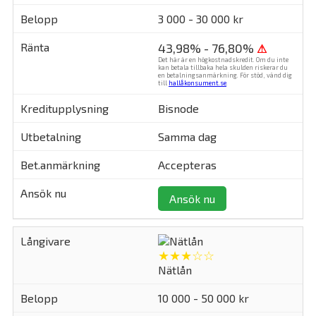
3 000 - 30 000 kr
43,98% - 76,80%
⚠
Det här är en högkostnadskredit. Om du inte
kan betala tillbaka hela skulden riskerar du
en betalningsanmärkning. För stöd, vänd dig
till
hallåkonsument.se
.
Bisnode
Samma dag
Accepteras
Ansök nu
★★★☆☆
Nätlån
10 000 - 50 000 kr