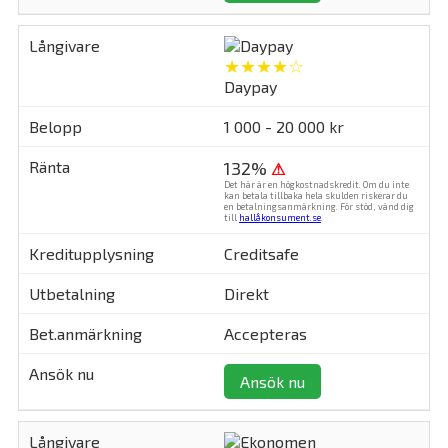
★★★★☆
Daypay
1 000 - 20 000 kr
132%
⚠
Det här är en högkostnadskredit. Om du inte
kan betala tillbaka hela skulden riskerar du
en betalningsanmärkning. För stöd, vänd dig
till
hallåkonsument.se
.
Creditsafe
Direkt
Accepteras
Ansök nu