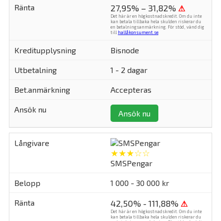
27,95% – 31,82%
⚠
Det här är en högkostnadskredit. Om du inte
kan betala tillbaka hela skulden riskerar du
en betalningsanmärkning. För stöd, vänd dig
till
hallåkonsument.se
.
Bisnode
1 - 2 dagar
Accepteras
Ansök nu
★★★☆☆
SMSPengar
1 000 - 30 000 kr
42,50% - 111,88%
⚠
Det här är en högkostnadskredit. Om du inte
kan betala tillbaka hela skulden riskerar du