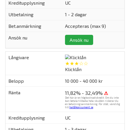
UC
1 - 2 dagar
Accepteras (max 9)
Ansök nu
★★★☆☆
Klicklån
10 000 - 40 000 kr
11,82% - 32,49%
⚠
Det här är en högkostnadskredit. Om du inte
kan betala tillbaka hela skulden riskerar du
en betalningsanmärkning. För stöd, vänd dig
till
hallåkonsument.se
.
UC
1 - 3 dagar