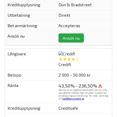
Dun & Bradstreet
Direkt
Accepteras
Ansök nu
★★★★☆
Credifi
2 000 - 50 000 kr
43,50% - 236,50%
⚠
Det här är en högkostnadskredit. Om du inte
kan betala tillbaka hela skulden riskerar du
en betalningsanmärkning. För stöd, vänd dig
till
hallåkonsument.se
.
Creditsafe