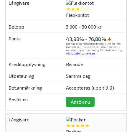
★★★☆☆
Flexkontot
3 000 - 30 000 kr
43,98% - 76,80%
⚠
Det här är en högkostnadskredit. Om du inte
kan betala tillbaka hela skulden riskerar du
en betalningsanmärkning. För stöd, vänd dig
till
hallåkonsument.se
.
Bisnode
Samma dag
Accepteras (upp till 9)
Ansök nu
★★★★★
Rocker