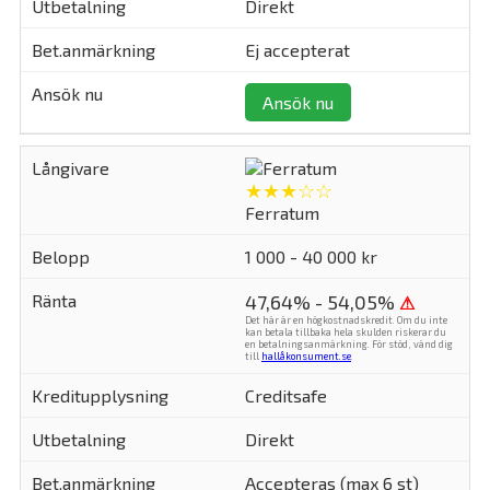
Direkt
Ej accepterat
Ansök nu
★★★☆☆
Ferratum
1 000 - 40 000 kr
47,64% - 54,05%
⚠
Det här är en högkostnadskredit. Om du inte
kan betala tillbaka hela skulden riskerar du
en betalningsanmärkning. För stöd, vänd dig
till
hallåkonsument.se
.
Creditsafe
Direkt
Accepteras (max 6 st)