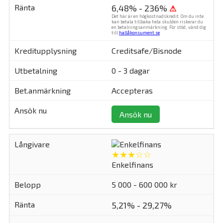
6,48% - 236%
⚠
Det här är en högkostnadskredit. Om du inte
kan betala tillbaka hela skulden riskerar du
en betalningsanmärkning. För stöd, vänd dig
till
hallåkonsument.se
.
Creditsafe/Bisnode
0 - 3 dagar
Accepteras
Ansök nu
★★★☆☆
Enkelfinans
5 000 - 600 000 kr
5,21% - 29,27%