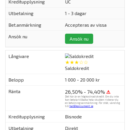
UC
1 - 3 dagar
Accepteras av vissa
Ansök nu
★★★☆☆
Saldokredit
1 000 - 20 000 kr
26,50% - 74,40%
⚠
Det här är en högkostnadskredit. Om du inte
kan betala tillbaka hela skulden riskerar du
en betalningsanmärkning. För stöd, vänd dig
till
hallåkonsument.se
.
Bisnode
Direkt