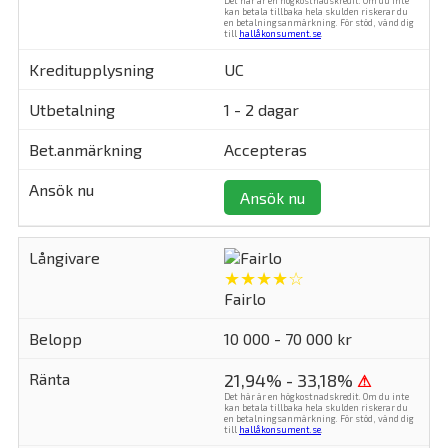
Det här är en högkostnadskredit. Om du inte
kan betala tillbaka hela skulden riskerar du
en betalningsanmärkning. För stöd, vänd dig
till
hallåkonsument.se
.
UC
1 - 2 dagar
Accepteras
Ansök nu
★★★★☆
Fairlo
10 000 - 70 000 kr
21,94% - 33,18%
⚠
Det här är en högkostnadskredit. Om du inte
kan betala tillbaka hela skulden riskerar du
en betalningsanmärkning. För stöd, vänd dig
till
hallåkonsument.se
.