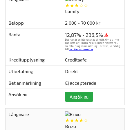
★★★☆☆
Lumify
2 000 - 70 000 kr
12,87% - 236,5%
⚠
Det här är en högkostnadskredit. Om du inte
kan betala tillbaka hela skulden riskerar du
en betalningsanmärkning. För stöd, vänd dig
till
hallåkonsument.se
.
Creditsafe
Direkt
Ej accepterade
Ansök nu
★★★★☆
Brixo