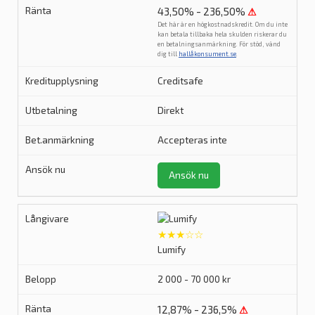
43,50% - 236,50%
⚠
Det här är en högkostnadskredit. Om du inte
kan betala tillbaka hela skulden riskerar du
en betalningsanmärkning. För stöd, vänd
dig till
hallåkonsument.se
.
Creditsafe
Direkt
Accepteras inte
Ansök nu
★★★☆☆
Lumify
2 000 - 70 000 kr
12,87% - 236,5%
⚠