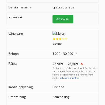
Ej accepterade
Ansök nu
★★★☆☆
Merax
3 000 - 30 000 kr
43,98% - 76,80%
⚠
Det här är en högkostnadskredit. Om du inte
kan betala tillbaka hela skulden riskerar du
en betalningsanmärkning. För stöd, vänd
dig till
hallåkonsument.se
.
Bisnode
Samma dag