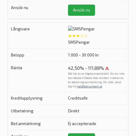
Ansök nu
★★★☆☆
SMSPengar
1 000 - 30 000 kr
42,50% - 111,88%
⚠
Det här är en högkostnadskredit. Om du inte
kan betala tillbaka hela skulden riskerar du
en betalningsanmärkning. För stöd, vänd
dig till
hallåkonsument.se
.
Creditsafe
Direkt
Ej accepterade