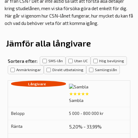
år från CSN? Det är inte alltid så lätt att förstå alla detaljer
kring studielånen, men vi ska försöka göra det enkelt för dig.
Här går vi igenom hur CSN-lånet fungerar, hur mycket du kan få
och vad du behöver veta för att komma igång.
Jämför alla långivare
Sortera efter:
SMS-lån
Utan UC
Hög beviljning
Anmärkningar
Direkt utbetalning
Samlingslån
★★★★★
Sambla
5 000 - 800 000 kr
5,20% - 33,99%