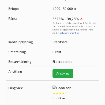
1 000 - 30 000 kr
53,12% - 84,23%
⚠
Det här är en högkostnadskredit. Om du inte
kan betala tillbaka hela skulden riskerar du
en betalningsanmärkning. För stöd, vänd
dig till
hallåkonsument.se
.
Creditsafe
Direkt
Ej accepterat
Ansök nu
★★★★☆
GoodCash