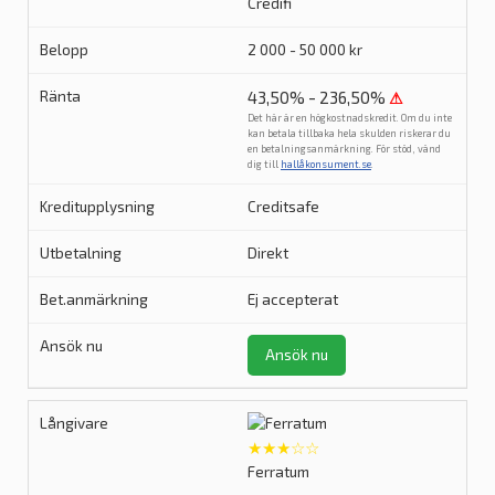
Credifi
2 000 - 50 000 kr
43,50% - 236,50%
⚠
Det här är en högkostnadskredit. Om du inte
kan betala tillbaka hela skulden riskerar du
en betalningsanmärkning. För stöd, vänd
dig till
hallåkonsument.se
.
Creditsafe
Direkt
Ej accepterat
Ansök nu
★★★☆☆
Ferratum