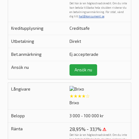
Det här är en högkostnadskredit. Om du inte
kan betala tillbaka hela skulden riskerar du
en betalningsanmärkning. För stöd, vänd
dig till
hallåkonsument.se
.
Creditsafe
Direkt
Ej accepterade
Ansök nu
★★★★☆
Brixo
3 000 - 100 000 kr
28,95% - 33,1%
⚠
Det här är en högkostnadskredit. Om du inte