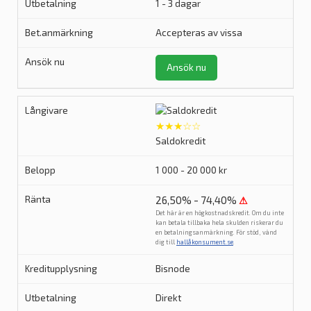
1 - 3 dagar
Accepteras av vissa
Ansök nu
★★★☆☆
Saldokredit
1 000 - 20 000 kr
26,50% - 74,40%
⚠
Det här är en högkostnadskredit. Om du inte
kan betala tillbaka hela skulden riskerar du
en betalningsanmärkning. För stöd, vänd
dig till
hallåkonsument.se
.
Bisnode
Direkt