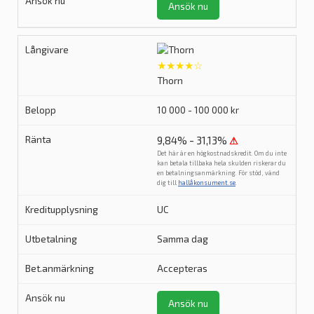
Ansök nu
★★★★☆
Thorn
10 000 - 100 000 kr
9,84% - 31,13%
⚠
Det här är en högkostnadskredit. Om du inte
kan betala tillbaka hela skulden riskerar du
en betalningsanmärkning. För stöd, vänd
dig till
hallåkonsument.se
.
UC
Samma dag
Accepteras
Ansök nu