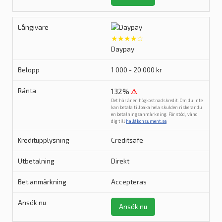
★★★★☆
Daypay
1 000 - 20 000 kr
132%
⚠
Det här är en högkostnadskredit. Om du inte
kan betala tillbaka hela skulden riskerar du
en betalningsanmärkning. För stöd, vänd
dig till
hallåkonsument.se
.
Creditsafe
Direkt
Accepteras
Ansök nu