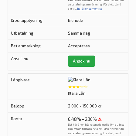
kan betala tillbaka hela skulden riskerar du
en betalningsanmärkning. För stöd, vänd
dig till
hallåkonsument.se
.
Bisnode
Samma dag
Accepteras
Ansök nu
★★★☆☆
Klara Lån
2 000 - 150 000 kr
6,48% - 236%
⚠
Det här är en högkostnadskredit. Om du inte
kan betala tillbaka hela skulden riskerar du
en betalningsanmärkning. För stöd, vänd