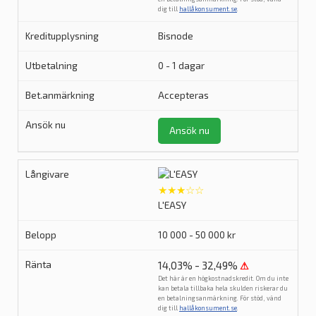
dig till
hallåkonsument.se
.
Bisnode
0 - 1 dagar
Accepteras
Ansök nu
★★★☆☆
L'EASY
10 000 - 50 000 kr
14,03% - 32,49%
⚠
Det här är en högkostnadskredit. Om du inte
kan betala tillbaka hela skulden riskerar du
en betalningsanmärkning. För stöd, vänd
dig till
hallåkonsument.se
.