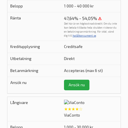
1 000 - 40 000 kr
47,64% - 54,05%
⚠
Det här är en högkostnadskredit. Om du inte
kan betala tillbaka hela skulden riskerar du
en betalningsanmärkning. För stöd, vänd
dig till
hallåkonsument.se
.
Creditsafe
Direkt
Accepteras (max 6 st)
Ansök nu
★★★★☆
ViaConto
1 000 - 30 000 kr