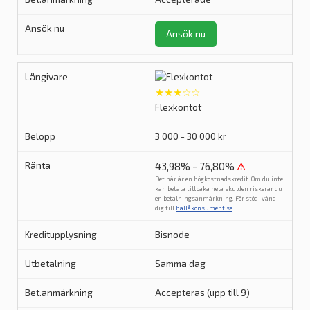
Ansök nu
★★★☆☆
Flexkontot
3 000 - 30 000 kr
43,98% - 76,80%
⚠
Det här är en högkostnadskredit. Om du inte
kan betala tillbaka hela skulden riskerar du
en betalningsanmärkning. För stöd, vänd
dig till
hallåkonsument.se
.
Bisnode
Samma dag
Accepteras (upp till 9)