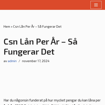
Hoppa
till
innehåll
Hem
»
Csn Lån Per År – Så Fungerar Det
Csn Lån Per År – Så
Fungerar Det
av
admin
november 17, 2024
Har du någonsin funderat på hur mycket pengar du kan låna per