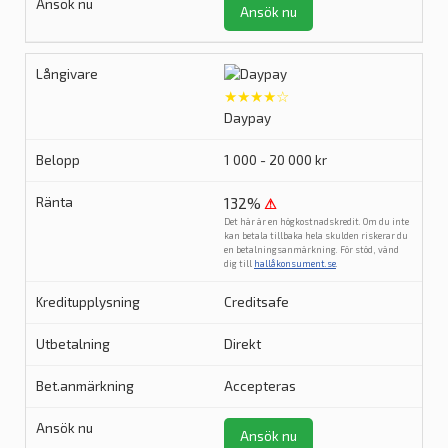
Ansök nu
★★★★☆
Daypay
1 000 - 20 000 kr
132%
⚠
Det här är en högkostnadskredit. Om du inte
kan betala tillbaka hela skulden riskerar du
en betalningsanmärkning. För stöd, vänd
dig till
hallåkonsument.se
.
Creditsafe
Direkt
Accepteras
Ansök nu