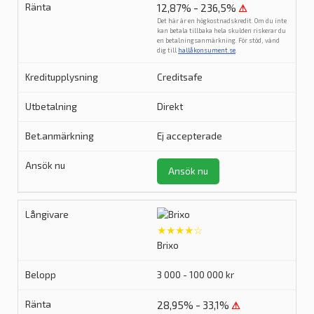
12,87% - 236,5%
⚠
Det här är en högkostnadskredit. Om du inte
kan betala tillbaka hela skulden riskerar du
en betalningsanmärkning. För stöd, vänd
dig till
hallåkonsument.se
.
Creditsafe
Direkt
Ej accepterade
Ansök nu
★★★★☆
Brixo
3 000 - 100 000 kr
28,95% - 33,1%
⚠