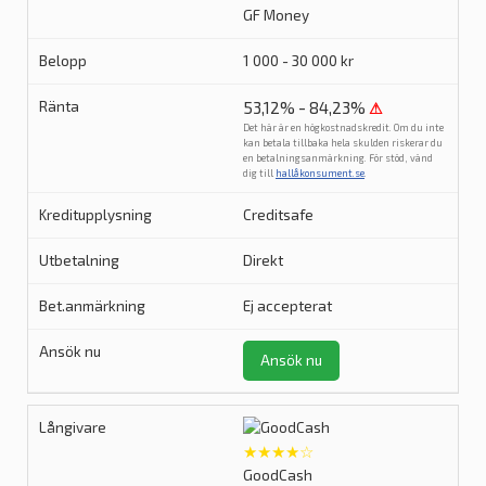
GF Money
1 000 - 30 000 kr
53,12% - 84,23%
⚠
Det här är en högkostnadskredit. Om du inte
kan betala tillbaka hela skulden riskerar du
en betalningsanmärkning. För stöd, vänd
dig till
hallåkonsument.se
.
Creditsafe
Direkt
Ej accepterat
Ansök nu
★★★★☆
GoodCash