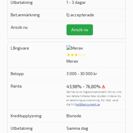
1 - 3 dagar
Ej accepterade
Ansök nu
★★★☆☆
Merax
3 000 - 30 000 kr
43,98% - 76,80%
⚠
Det här är en högkostnadskredit. Om du inte
kan betala tillbaka hela skulden riskerar du
en betalningsanmärkning. För stöd, vänd
dig till
hallåkonsument.se
.
Bisnode
Samma dag