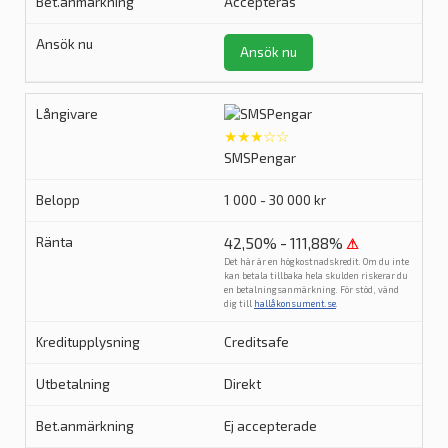
Accepteras
Ansök nu
★★★☆☆
SMSPengar
1 000 - 30 000 kr
42,50% - 111,88%
⚠
Det här är en högkostnadskredit. Om du inte
kan betala tillbaka hela skulden riskerar du
en betalningsanmärkning. För stöd, vänd
dig till
hallåkonsument.se
.
Creditsafe
Direkt
Ej accepterade