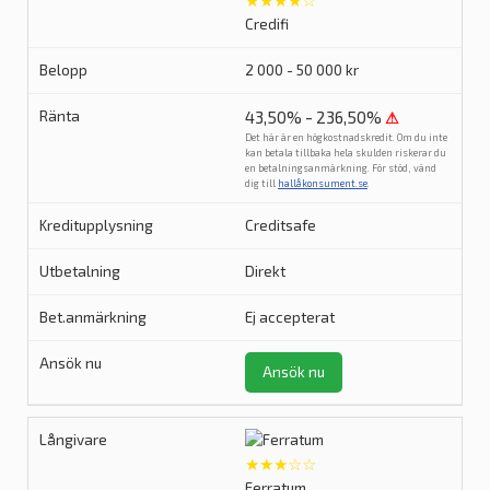
★★★★☆
Credifi
2 000 - 50 000 kr
43,50% - 236,50%
⚠
Det här är en högkostnadskredit. Om du inte
kan betala tillbaka hela skulden riskerar du
en betalningsanmärkning. För stöd, vänd
dig till
hallåkonsument.se
.
Creditsafe
Direkt
Ej accepterat
Ansök nu
★★★☆☆
Ferratum