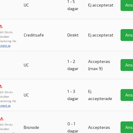
1 - 5
UC
Ej accepterat
Ans
dagar
⚠
dit. Om du
Creditsafe
Direkt
Ej accepterat
Ans
 skulden
märkning. För
ument.se
.
1 - 2
Accepteras
UC
Ans
dagar
(max 9)
⚠
1 - 3
Ej
dit. Om du
UC
Ans
 skulden
dagar
accepterade
märkning. För
ument.se
.
⚠
0 - 1
dit. Om du
Bisnode
Accepteras
Ans
 skulden
dagar