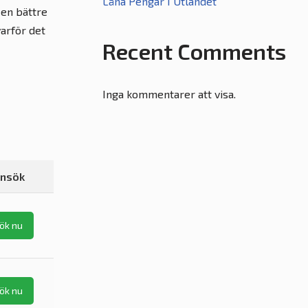
Låna Pengar I Utlandet
 en bättre
varför det
Recent Comments
Inga kommentarer att visa.
nsök
ök nu
ök nu