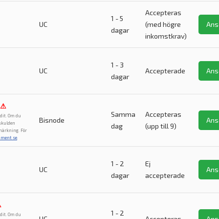
Accepteras
1 - 5
UC
(med högre
Ans
dagar
inkomstkrav)
1 - 3
UC
Accepterade
Ans
dagar
⚠
Samma
Accepteras
dit. Om du
Bisnode
Ans
 skulden
dag
(upp till 9)
märkning. För
ument.se
.
1 - 2
Ej
UC
Ans
dagar
accepterade
⚠
1 - 2
dit. Om du
UC
Accepteras
Ans