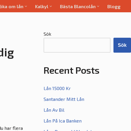
öka om lån
Kalkyl
Bästa Blancolån
Blogg
Sök
Sök
dig
Recent Posts
Lån 15000 Kr
Santander Mitt Lån
Lån Av Bil
Lån På Ica Banken
du har flera