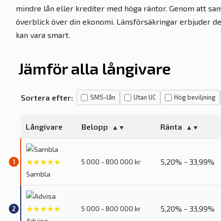
mindre lån eller krediter med höga räntor. Genom att sam
överblick över din ekonomi. Länsförsäkringar erbjuder de
kan vara smart.
Jämför alla långivare
Sortera efter:
SMS-lån
Utan UC
Hög beviljning
Långivare
Belopp
Ränta
★★★★★
5,20% - 33,99%
5 000 - 800 000 kr
Sambla
★★★★★
5,20% - 33,99%
5 000 - 800 000 kr
Advisa