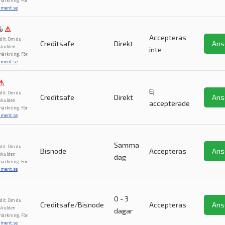
märkning. För
ument.se
.
%
⚠
Accepteras
dit. Om du
Creditsafe
Direkt
Ans
 skulden
inte
märkning. För
ument.se
.
⚠
Ej
dit. Om du
Creditsafe
Direkt
Ans
 skulden
accepterade
märkning. För
ument.se
.
Samma
dit. Om du
Bisnode
Accepteras
Ans
 skulden
dag
märkning. För
ument.se
.
0 - 3
dit. Om du
Creditsafe/Bisnode
Accepteras
Ans
 skulden
dagar
märkning. För
ument.se
.