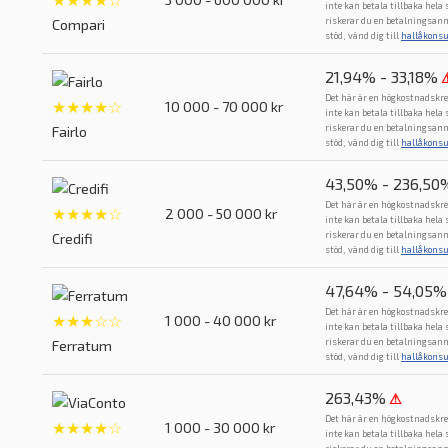
inte kan betala tillbaka hela
riskerar du en betalningsan
Compari
stöd, vänd dig till
hallåkons
21,94% - 33,18%
Det här är en högkostnadskre
★★★★☆
10 000 - 70 000 kr
inte kan betala tillbaka hela
riskerar du en betalningsan
Fairlo
stöd, vänd dig till
hallåkons
43,50% - 236,50
Det här är en högkostnadskre
★★★★☆
2 000 - 50 000 kr
inte kan betala tillbaka hela
riskerar du en betalningsan
Credifi
stöd, vänd dig till
hallåkons
47,64% - 54,05%
Det här är en högkostnadskre
★★★☆☆
1 000 - 40 000 kr
inte kan betala tillbaka hela
riskerar du en betalningsan
Ferratum
stöd, vänd dig till
hallåkons
263,43%
⚠
Det här är en högkostnadskre
★★★★☆
1 000 - 30 000 kr
inte kan betala tillbaka hela