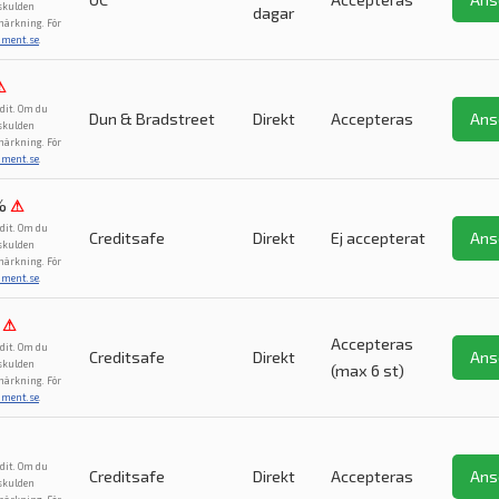
 skulden
dagar
märkning. För
ument.se
.
⚠
dit. Om du
Dun & Bradstreet
Direkt
Accepteras
Ans
 skulden
märkning. För
ument.se
.
%
⚠
dit. Om du
Creditsafe
Direkt
Ej accepterat
Ans
 skulden
märkning. För
ument.se
.
⚠
Accepteras
dit. Om du
Creditsafe
Direkt
Ans
 skulden
(max 6 st)
märkning. För
ument.se
.
dit. Om du
Creditsafe
Direkt
Accepteras
Ans
 skulden