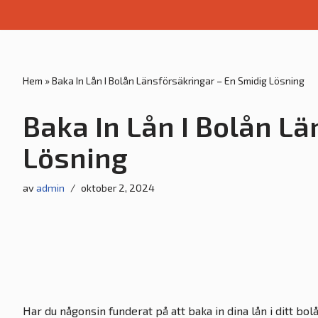
Hoppa
till
innehåll
Hem
»
Baka In Lån I Bolån Länsförsäkringar – En Smidig Lösning
Baka In Lån I Bolån L
Lösning
av
admin
oktober 2, 2024
Har du någonsin funderat på att baka in dina lån i ditt bolå