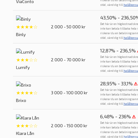
riskerar du en betalningsan
ViaConto
stöd, vänd dig till
hallåkons
43,50% - 236,50
Det här är en högkostnadskre
★★★★☆
2 000 - 50 000 kr
inte kan betala tillbaka hela
riskerar du en betalningsan
Binly
stöd, vänd dig till
hallåkons
12,87% - 236,5%
Det här är en högkostnadskre
★★★☆☆
2 000 - 70 000 kr
inte kan betala tillbaka hela
riskerar du en betalningsan
Lumify
stöd, vänd dig till
hallåkons
28,95% - 33,1%
⚠
Det här är en högkostnadskre
★★★★☆
3 000 - 100 000 kr
inte kan betala tillbaka hela
riskerar du en betalningsan
Brixo
stöd, vänd dig till
hallåkons
6,48% - 236%
⚠
Det här är en högkostnadskre
★★★☆☆
2 000 - 150 000 kr
inte kan betala tillbaka hela
riskerar du en betalningsan
Klara Lån
stöd, vänd dig till
hallåkons