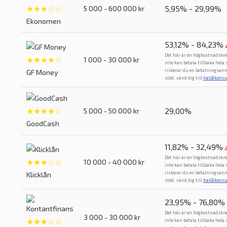
★★★☆☆
5,95% - 29,99%
5 000 - 600 000 kr
Ekonomen
53,12% - 84,23%
Det här är en högkostnadskre
★★★★☆
1 000 - 30 000 kr
inte kan betala tillbaka hela
riskerar du en betalningsan
GF Money
stöd, vänd dig till
hallåkons
★★★★☆
29,00%
5 000 - 50 000 kr
GoodCash
11,82% - 32,49%
Det här är en högkostnadskre
★★★☆☆
10 000 - 40 000 kr
inte kan betala tillbaka hela
riskerar du en betalningsan
Klicklån
stöd, vänd dig till
hallåkons
23,95% - 76,80%
Det här är en högkostnadskre
3 000 - 30 000 kr
★★★☆☆
inte kan betala tillbaka hela