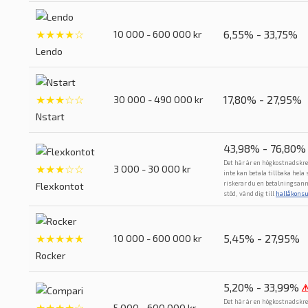
★★★★☆
6,55% - 33,75%
10 000 - 600 000 kr
Lendo
★★★☆☆
17,80% - 27,95%
30 000 - 490 000 kr
Nstart
43,98% - 76,80%
Det här är en högkostnadskre
★★★☆☆
3 000 - 30 000 kr
inte kan betala tillbaka hela
riskerar du en betalningsan
Flexkontot
stöd, vänd dig till
hallåkons
★★★★★
5,45% - 27,95%
10 000 - 600 000 kr
Rocker
5,20% - 33,99%
Det här är en högkostnadskre
★★★★☆
5 000 - 600 000 kr