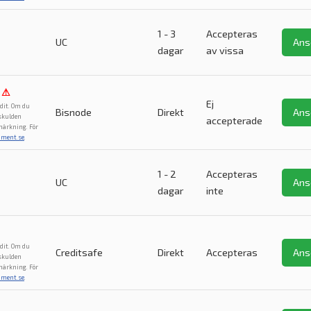
1 - 3
Accepteras
UC
Ans
dagar
av vissa
⚠
Ej
dit. Om du
Bisnode
Direkt
Ans
 skulden
accepterade
märkning. För
ument.se
.
1 - 2
Accepteras
UC
Ans
dagar
inte
dit. Om du
Creditsafe
Direkt
Accepteras
Ans
 skulden
märkning. För
ument.se
.