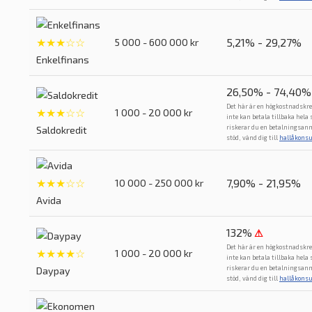
★★★☆☆
5,21% - 29,27%
5 000 - 600 000 kr
Enkelfinans
26,50% - 74,40%
Det här är en högkostnadskre
★★★☆☆
1 000 - 20 000 kr
inte kan betala tillbaka hela
riskerar du en betalningsan
Saldokredit
stöd, vänd dig till
hallåkons
★★★☆☆
7,90% - 21,95%
10 000 - 250 000 kr
Avida
132%
⚠
Det här är en högkostnadskre
★★★★☆
1 000 - 20 000 kr
inte kan betala tillbaka hela
riskerar du en betalningsan
Daypay
stöd, vänd dig till
hallåkons